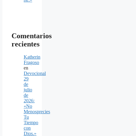
Comentarios
recientes
Katherin
Fragoso
en
Devocional
29
de
julio
de
2026:
«No
Menosprecies
Tu
Tiempo
con
Dios.»