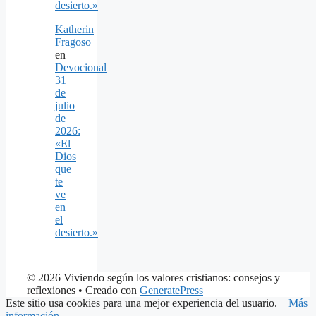
desierto.»
Katherin
Fragoso
en
Devocional
31
de
julio
de
2026:
«El
Dios
que
te
ve
en
el
desierto.»
© 2026 Viviendo según los valores cristianos: consejos y
reflexiones
• Creado con
GeneratePress
Este sitio usa cookies para una mejor experiencia del usuario.
Más
información