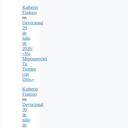
Katherin
Fragoso
en
Devocional
29
de
julio
de
2026:
«No
Menosprecies
Tu
Tiempo
con
Dios.»
Katherin
Fragoso
en
Devocional
30
de
julio
de