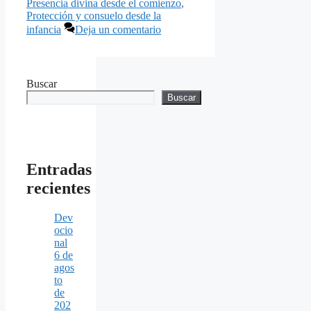
Presencia divina desde el comienzo
,
Protección y consuelo desde la
infancia
Deja un comentario
Buscar
Buscar
Entradas
recientes
Dev
ocio
nal
6 de
agos
to
de
202