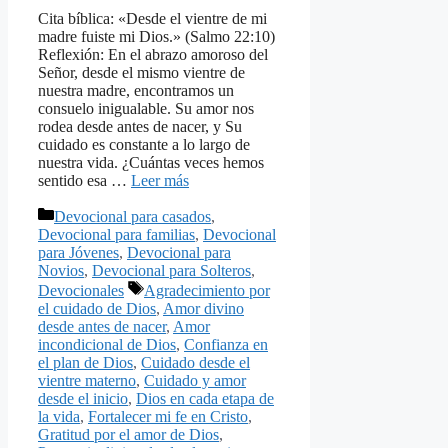
Cita bíblica: «Desde el vientre de mi
madre fuiste mi Dios.» (Salmo 22:10)
Reflexión: En el abrazo amoroso del
Señor, desde el mismo vientre de
nuestra madre, encontramos un
consuelo inigualable. Su amor nos
rodea desde antes de nacer, y Su
cuidado es constante a lo largo de
nuestra vida. ¿Cuántas veces hemos
sentido esa …
Leer más
Categorías
Devocional para casados
,
Devocional para familias
,
Devocional
para Jóvenes
,
Devocional para
Novios
,
Devocional para Solteros
,
Etiquetas
Devocionales
Agradecimiento por
el cuidado de Dios
,
Amor divino
desde antes de nacer
,
Amor
incondicional de Dios
,
Confianza en
el plan de Dios
,
Cuidado desde el
vientre materno
,
Cuidado y amor
desde el inicio
,
Dios en cada etapa de
la vida
,
Fortalecer mi fe en Cristo
,
Gratitud por el amor de Dios
,