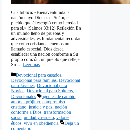
Cita bíblica: «Bienaventurada la
nación cuyo Dios es el Señor, el
pueblo que él escogió como heredad
para sí.» (Salmos 33:12) Reflexión En
un mundo lleno de pruebas y
adversidades, es fundamental recordar
que como cristianos tenemos un
llamado especial. Dios desea
establecer una nación conforme a Su
propio corazón, un pueblo que refleje
Su …
Leer más
Categorías
Devocional para casados
,
Devocional para familias
,
Devocional
para Jóvenes
,
Devocional para
Novios
,
Devocional para Solteros
,
Etiquetas
Devocionales
agentes de cambio
,
amor al prójimo
,
compromiso
cristiano
,
justicia y paz
,
nación
conforme a Dios
,
transformación
social
,
unidad y respeto
,
valores
éticos
,
vivir en obediencia
Deja un
comentario