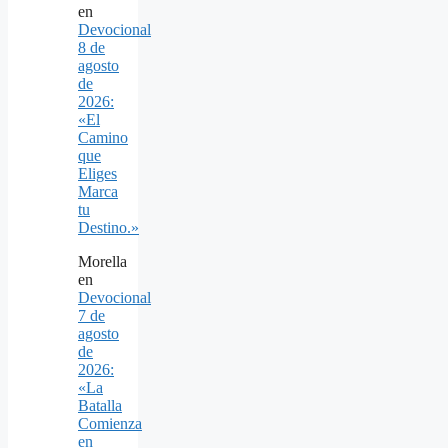
en
Devocional
8 de
agosto
de
2026:
«El
Camino
que
Eliges
Marca
tu
Destino.»
Morella
en
Devocional
7 de
agosto
de
2026:
«La
Batalla
Comienza
en