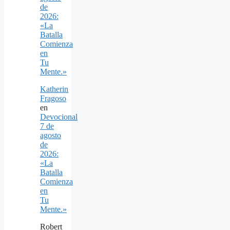
de
2026:
«La
Batalla
Comienza
en
Tu
Mente.»
Katherin
Fragoso
en
Devocional
7 de
agosto
de
2026:
«La
Batalla
Comienza
en
Tu
Mente.»
Robert