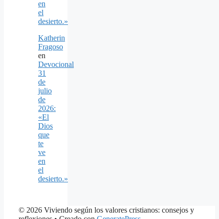
en
el
desierto.»
Katherin
Fragoso
en
Devocional
31
de
julio
de
2026:
«El
Dios
que
te
ve
en
el
desierto.»
© 2026 Viviendo según los valores cristianos: consejos y
reflexiones
• Creado con
GeneratePress