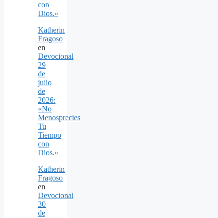
con
Dios.»
Katherin
Fragoso
en
Devocional
29
de
julio
de
2026:
«No
Menosprecies
Tu
Tiempo
con
Dios.»
Katherin
Fragoso
en
Devocional
30
de