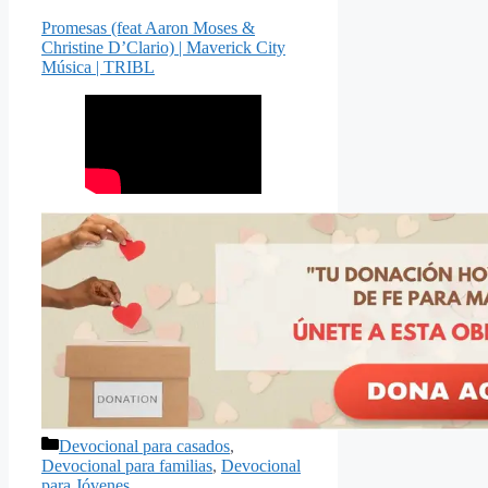
Promesas (feat Aaron Moses &
Christine D’Clario) | Maverick City
Música | TRIBL
Categorías
Devocional para casados
,
Devocional para familias
,
Devocional
para Jóvenes