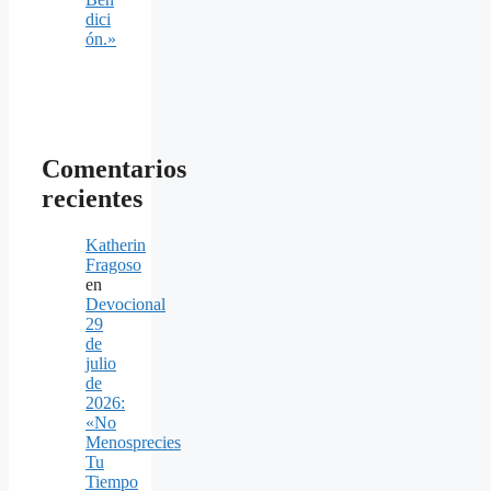
dici
ón.»
Comentarios
recientes
Katherin
Fragoso
en
Devocional
29
de
julio
de
2026:
«No
Menosprecies
Tu
Tiempo