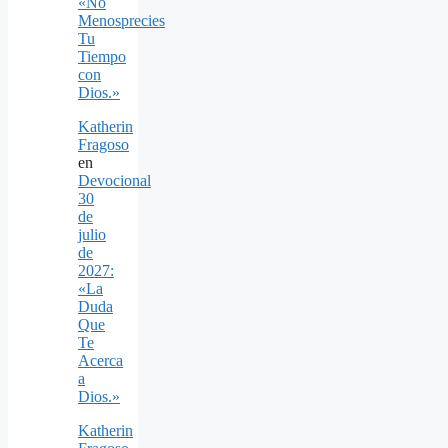
«No
Menosprecies
Tu
Tiempo
con
Dios.»
Katherin
Fragoso
en
Devocional
30
de
julio
de
2027:
«La
Duda
Que
Te
Acerca
a
Dios.»
Katherin