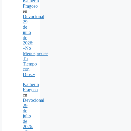
Katherin
Fragoso
en
Devocional
29
de
julio
de
2026:
«No
Menosprecies
Tu
Tiempo
con
Dios.»
Katherin
Fragoso
en
Devocional
29
de
julio
de
2026: