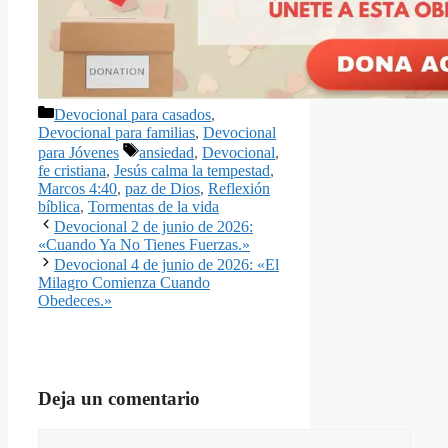
Categorías
Devocional para casados
,
Devocional para familias
,
Devocional
Etiquetas
para Jóvenes
ansiedad
,
Devocional
,
fe cristiana
,
Jesús calma la tempestad
,
Marcos 4:40
,
paz de Dios
,
Reflexión
bíblica
,
Tormentas de la vida
Devocional 2 de junio de 2026:
«Cuando Ya No Tienes Fuerzas.»
Devocional 4 de junio de 2026: «El
Milagro Comienza Cuando
Obedeces.»
Deja un comentario
Comentario