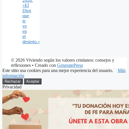
2026:
«El
Dios
que
te
ve
en
el
desierto.»
© 2026 Viviendo según los valores cristianos: consejos y
reflexiones
• Creado con
GeneratePress
Este sitio usa cookies para una mejor experiencia del usuario.
Más
información
Rechazar
Aceptar
Privacidad