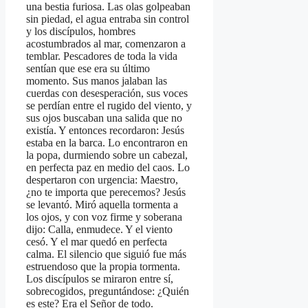
una bestia furiosa. Las olas golpeaban
sin piedad, el agua entraba sin control
y los discípulos, hombres
acostumbrados al mar, comenzaron a
temblar. Pescadores de toda la vida
sentían que ese era su último
momento. Sus manos jalaban las
cuerdas con desesperación, sus voces
se perdían entre el rugido del viento, y
sus ojos buscaban una salida que no
existía. Y entonces recordaron: Jesús
estaba en la barca. Lo encontraron en
la popa, durmiendo sobre un cabezal,
en perfecta paz en medio del caos. Lo
despertaron con urgencia: Maestro,
¿no te importa que perecemos? Jesús
se levantó. Miró aquella tormenta a
los ojos, y con voz firme y soberana
dijo: Calla, enmudece. Y el viento
cesó. Y el mar quedó en perfecta
calma. El silencio que siguió fue más
estruendoso que la propia tormenta.
Los discípulos se miraron entre sí,
sobrecogidos, preguntándose: ¿Quién
es este? Era el Señor de todo.