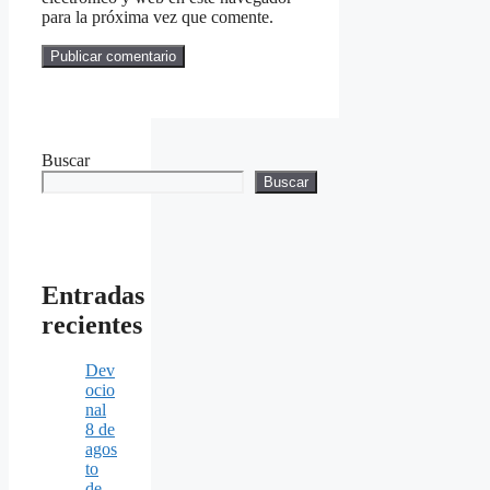
para la próxima vez que comente.
Buscar
Buscar
Entradas
recientes
Dev
ocio
nal
8 de
agos
to
de