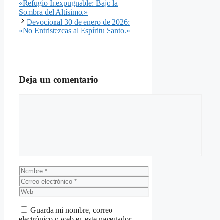
«Refugio Inexpugnable: Bajo la
Sombra del Altísimo.»
Devocional 30 de enero de 2026:
«No Entristezcas al Espíritu Santo.»
Deja un comentario
Comentario
Nombre
Correo
electrónico
Web
Guarda mi nombre, correo
electrónico y web en este navegador