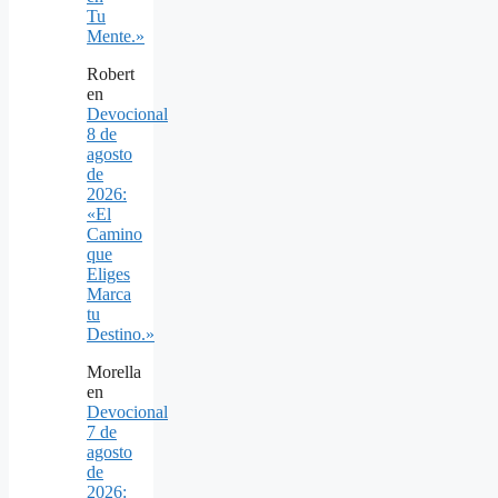
Tu
Mente.»
Robert
en
Devocional
8 de
agosto
de
2026:
«El
Camino
que
Eliges
Marca
tu
Destino.»
Morella
en
Devocional
7 de
agosto
de
2026: