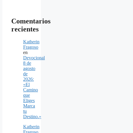
Comentarios
recientes
Katherin
Fragoso
en
Devocional
8 de
agosto
de
2026:
«El
Camino
que
Eliges
Marca
tu
Destino.»
Katherin
Fragoso