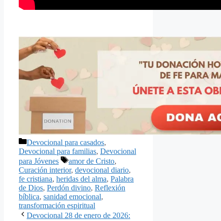
Categorías
Devocional para casados
,
Devocional para familias
,
Devocional
Etiquetas
para Jóvenes
amor de Cristo
,
Curación interior
,
devocional diario
,
fe cristiana
,
heridas del alma
,
Palabra
de Dios
,
Perdón divino
,
Reflexión
bíblica
,
sanidad emocional
,
transformación espiritual
Devocional 28 de enero de 2026: