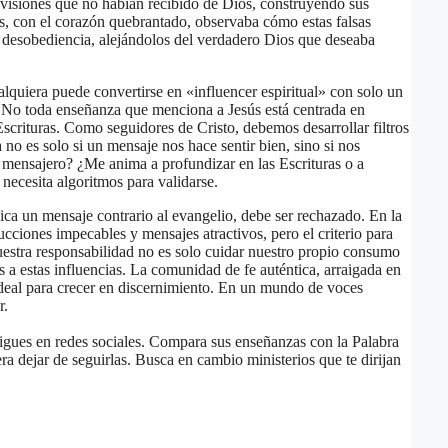
an visiones que no habían recibido de Dios, construyendo sus
as, con el corazón quebrantado, observaba cómo estas falsas
a desobediencia, alejándolos del verdadero Dios que deseaba
lquiera puede convertirse en «influencer espiritual» con solo un
al. No toda enseñanza que menciona a Jesús está centrada en
Escrituras. Como seguidores de Cristo, debemos desarrollar filtros
no es solo si un mensaje nos hace sentir bien, sino si nos
l mensajero? ¿Me anima a profundizar en las Escrituras o a
necesita algoritmos para validarse.
ica un mensaje contrario al evangelio, debe ser rechazado. En la
ucciones impecables y mensajes atractivos, pero el criterio para
Nuestra responsabilidad no es solo cuidar nuestro propio consumo
s a estas influencias. La comunidad de fe auténtica, arraigada en
 ideal para crecer en discernimiento. En un mundo de voces
r.
sigues en redes sociales. Compara sus enseñanzas con la Palabra
ra dejar de seguirlas. Busca en cambio ministerios que te dirijan