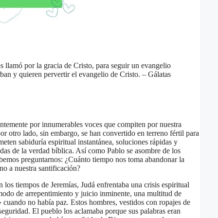
s llamó por la gracia de Cristo, para seguir un evangelio
ban y quieren pervertir el evangelio de Cristo. – Gálatas
antemente por innumerables voces que compiten por nuestra
r otro lado, sin embargo, se han convertido en terreno fértil para
eten sabiduría espiritual instantánea, soluciones rápidas y
adas de la verdad bíblica. Así como Pablo se asombre de los
 debemos preguntarnos: ¿Cuánto tiempo nos toma abandonar la
no a nuestra santificación?
En los tiempos de Jeremías, Judá enfrentaba una crisis espiritual
odo de arrepentimiento y juicio inminente, una multitud de
z!» cuando no había paz. Estos hombres, vestidos con ropajes de
 seguridad. El pueblo los aclamaba porque sus palabras eran