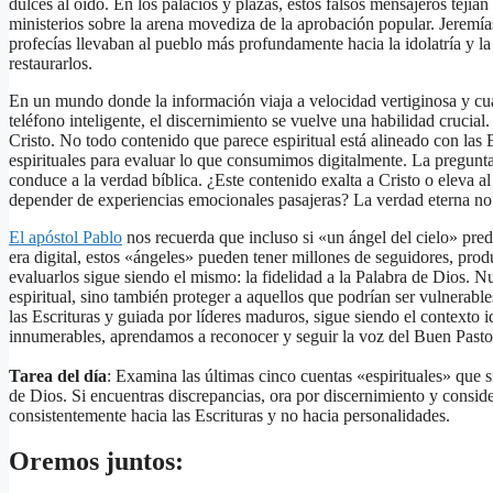
dulces al oído. En los palacios y plazas, estos falsos mensajeros tejí
ministerios sobre la arena movediza de la aprobación popular. Jeremí
profecías llevaban al pueblo más profundamente hacia la idolatría y l
restaurarlos.
En un mundo donde la información viaja a velocidad vertiginosa y cua
teléfono inteligente, el discernimiento se vuelve una habilidad cruci
Cristo. No todo contenido que parece espiritual está alineado con las 
espirituales para evaluar lo que consumimos digitalmente. La pregunta 
conduce a la verdad bíblica. ¿Este contenido exalta a Cristo o eleva a
depender de experiencias emocionales pasajeras? La verdad eterna no 
El apóstol Pablo
nos recuerda que incluso si «un ángel del cielo» pred
era digital, estos «ángeles» pueden tener millones de seguidores, prod
evaluarlos sigue siendo el mismo: la fidelidad a la Palabra de Dios. 
espiritual, sino también proteger a aquellos que podrían ser vulnerable
las Escrituras y guiada por líderes maduros, sigue siendo el contexto
innumerables, aprendamos a reconocer y seguir la voz del Buen Pasto
Tarea del día
: Examina las últimas cinco cuentas «espirituales» que 
de Dios. Si encuentras discrepancias, ora por discernimiento y conside
consistentemente hacia las Escrituras y no hacia personalidades.
Oremos juntos: