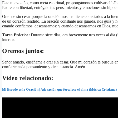
Este nuevo año, como meta espiritual, propongámonos cultivar el hábito
Padre con libertad, entrégale tus pensamientos y emociones sin hipocr
Oremos sin cesar porque la oración nos mantiene conectados a la fuen
de un corazón rendido. La oración constante nos guarda, nos guía y 
cuando confiamos, descansamos; y cuando descansamos en Dios, nues
Tarea Práctica:
Durante siete días, ora brevemente tres veces al día
interior.
Oremos juntos:
Señor amado, enséñame a orar sin cesar. Que mi corazón te busque e
confiarte cada pensamiento y circunstancia. Amén.
Video relacionado:
Mi Escudo es la Oración | Adoración que fortalece el alma (Música Cristiana)