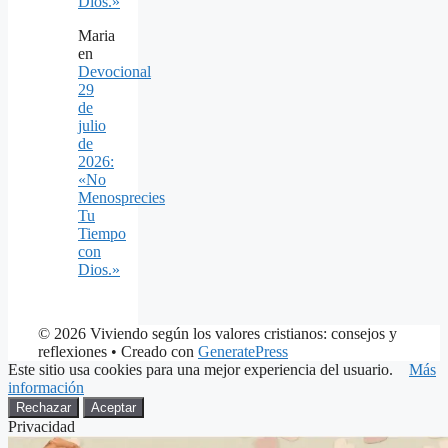
Dios.»
Maria
en
Devocional
29
de
julio
de
2026:
«No
Menosprecies
Tu
Tiempo
con
Dios.»
© 2026 Viviendo según los valores cristianos: consejos y
reflexiones
• Creado con
GeneratePress
Este sitio usa cookies para una mejor experiencia del usuario.
Más
información
Rechazar
Aceptar
Privacidad