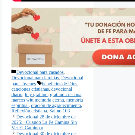
Categorías
Devocional para casados
,
Devocional para familias
,
Devocional
Etiquetas
para Jóvenes
beneficios de Dios
,
canciones cristianas
,
devocional
diario
,
fe y gratitud
,
gratitud cristiana
,
marcos witt memoria eterna
,
memoria
espiritual
,
oración de agradecimiento
,
Reflexión cristiana
,
Salmo 103
Devocional 28 de diciembre de
2025: «Cuando La Fe Camina Sin
Ver El Camino.»
Devocional 30 de diciembre de