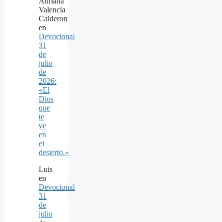
Adriana
Valencia
Calderon
en
Devocional
31
de
julio
de
2026:
«El
Dios
que
te
ve
en
el
desierto.»
Luis
en
Devocional
31
de
julio