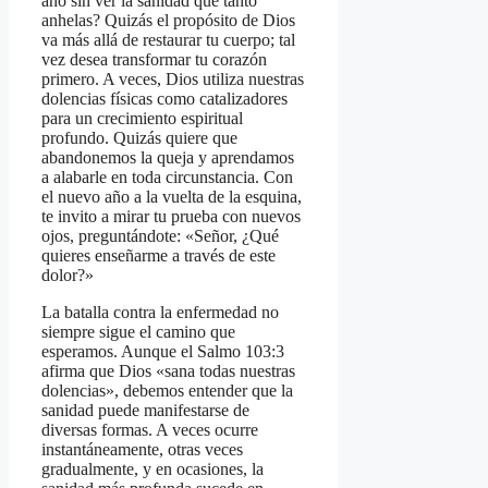
año sin ver la sanidad que tanto
anhelas? Quizás el propósito de Dios
va más allá de restaurar tu cuerpo; tal
vez desea transformar tu corazón
primero. A veces, Dios utiliza nuestras
dolencias físicas como catalizadores
para un crecimiento espiritual
profundo. Quizás quiere que
abandonemos la queja y aprendamos
a alabarle en toda circunstancia. Con
el nuevo año a la vuelta de la esquina,
te invito a mirar tu prueba con nuevos
ojos, preguntándote: «Señor, ¿Qué
quieres enseñarme a través de este
dolor?»
La batalla contra la enfermedad no
siempre sigue el camino que
esperamos. Aunque el Salmo 103:3
afirma que Dios «sana todas nuestras
dolencias», debemos entender que la
sanidad puede manifestarse de
diversas formas. A veces ocurre
instantáneamente, otras veces
gradualmente, y en ocasiones, la