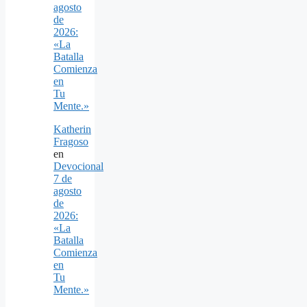
agosto
de
2026:
«La
Batalla
Comienza
en
Tu
Mente.»
Katherin
Fragoso
en
Devocional
7 de
agosto
de
2026:
«La
Batalla
Comienza
en
Tu
Mente.»