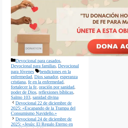
Categorías
Devocional para casados
,
Devocional para familias
,
Devocional
Etiquetas
para Jóvenes
bendiciones en la
enfermedad
,
Dios sanador
,
esperanza
cristiana
,
fe en la enfermedad
,
fortalecer la fe
,
oración por sanidad
,
poder de Dios
,
reflexiones bíblicas
,
Salmo 103
,
sanidad divina
Devocional 22 de diciembre de
2025: «Escapando de la Trampa del
Consumismo Navideño.»
Devocional 24 de diciembre de
2025: «Jesús: El Regalo Eterno en