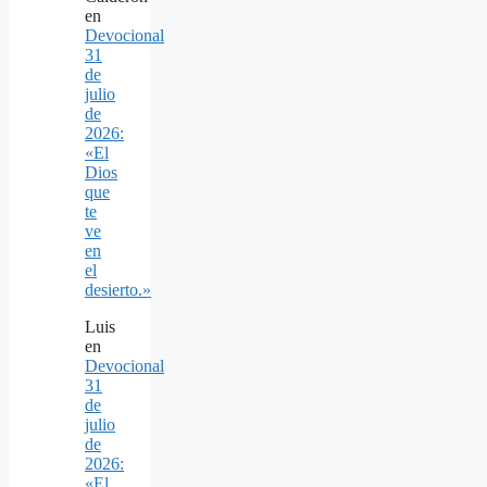
en
Devocional
31
de
julio
de
2026:
«El
Dios
que
te
ve
en
el
desierto.»
Luis
en
Devocional
31
de
julio
de
2026:
«El