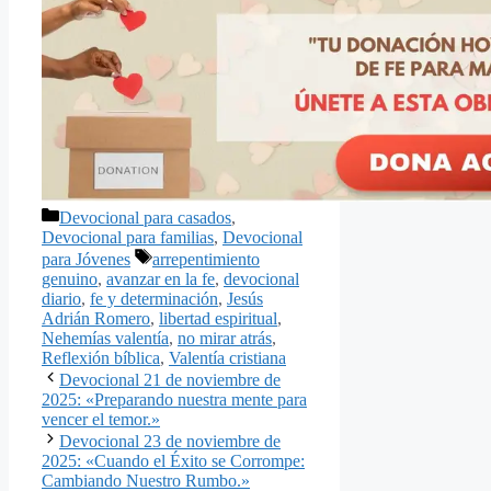
Categorías
Devocional para casados
,
Devocional para familias
,
Devocional
Etiquetas
para Jóvenes
arrepentimiento
genuino
,
avanzar en la fe
,
devocional
diario
,
fe y determinación
,
Jesús
Adrián Romero
,
libertad espiritual
,
Nehemías valentía
,
no mirar atrás
,
Reflexión bíblica
,
Valentía cristiana
Devocional 21 de noviembre de
2025: «Preparando nuestra mente para
vencer el temor.»
Devocional 23 de noviembre de
2025: «Cuando el Éxito se Corrompe:
Cambiando Nuestro Rumbo.»