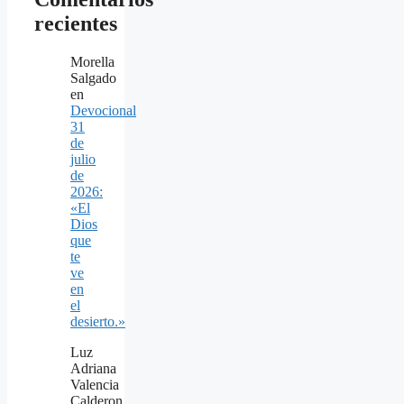
recientes
Morella
Salgado
en
Devocional
31
de
julio
de
2026:
«El
Dios
que
te
ve
en
el
desierto.»
Luz
Adriana
Valencia
Calderon