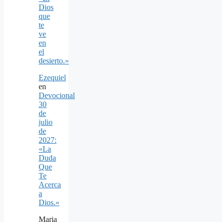
Dios
que
te
ve
en
el
desierto.»
Ezequiel
en
Devocional
30
de
julio
de
2027:
«La
Duda
Que
Te
Acerca
a
Dios.»
Maria