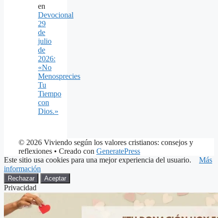
en
Devocional
29
de
julio
de
2026:
«No
Menosprecies
Tu
Tiempo
con
Dios.»
© 2026 Viviendo según los valores cristianos: consejos y
reflexiones
• Creado con
GeneratePress
Este sitio usa cookies para una mejor experiencia del usuario.
Más
información
Rechazar
Aceptar
Privacidad