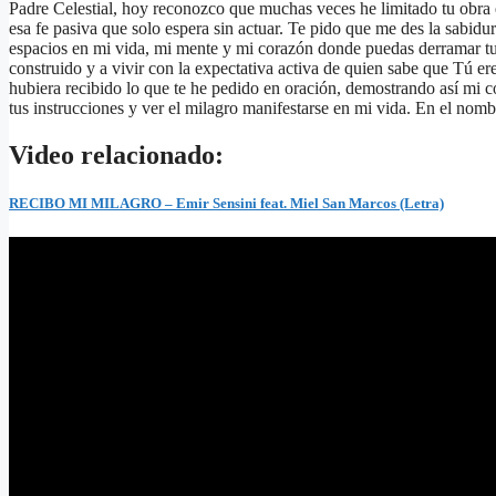
Padre Celestial, hoy reconozco que muchas veces he limitado tu obra 
esa fe pasiva que solo espera sin actuar. Te pido que me des la sabidur
espacios en mi vida, mi mente y mi corazón donde puedas derramar t
construido y a vivir con la expectativa activa de quien sabe que Tú e
hubiera recibido lo que te he pedido en oración, demostrando así mi 
tus instrucciones y ver el milagro manifestarse en mi vida. En el nom
Video relacionado:
RECIBO MI MILAGRO – Emir Sensini feat. Miel San Marcos (Letra)