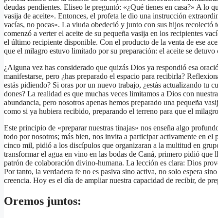
deudas pendientes. Eliseo le preguntó: «¿Qué tienes en casa?» A lo qu
vasija de aceite». Entonces, el profeta le dio una instrucción extraordi
vacías, no pocas». La viuda obedeció y junto con sus hijos recolectó t
comenzó a verter el aceite de su pequeña vasija en los recipientes vací
el último recipiente disponible. Con el producto de la venta de ese ace
que el milagro estuvo limitado por su preparación: el aceite se detuvo
¿Alguna vez has considerado que quizás Dios ya respondió esa oració
manifestarse, pero ¿has preparado el espacio para recibirla? Reflexi
estás pidiendo? Si oras por un nuevo trabajo, ¿estás actualizando tu cu
dones? La realidad es que muchas veces limitamos a Dios con nuestra 
abundancia, pero nosotros apenas hemos preparado una pequeña vasija
como si ya hubiera recibido, preparando el terreno para que el milagr
Este principio de «preparar nuestras tinajas» nos enseña algo profundo
todo por nosotros; más bien, nos invita a participar activamente en el
cinco mil, pidió a los discípulos que organizaran a la multitud en gru
transformar el agua en vino en las bodas de Caná, primero pidió que l
patrón de colaboración divino-humana. La lección es clara: Dios prov
Por tanto, la verdadera fe no es pasiva sino activa, no solo espera si
creencia. Hoy es el día de ampliar nuestra capacidad de recibir, de pre
Oremos juntos: