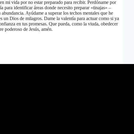
en mi vida por no estar preparado para recibir. Perdóname por
ía para identificar áreas donde necesito preparar «tinajas» –
u abundancia. Ayúdame a superar los techos mentales que he
res un Dios de milagros. Dame la valentía para actuar como si ya
confianza en tus promesas. Que pueda, como la viuda, obedecer
bre poderoso de Jesús, amén.