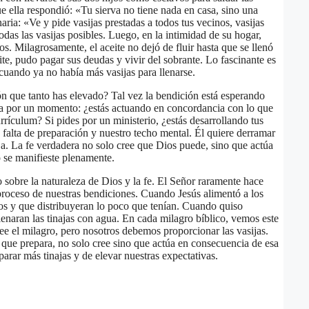
e ella respondió: «Tu sierva no tiene nada en casa, sino una
naria: «Ve y pide vasijas prestadas a todos tus vecinos, vasijas
odas las vasijas posibles. Luego, en la intimidad de su hogar,
os. Milagrosamente, el aceite no dejó de fluir hasta que se llenó
ite, pudo pagar sus deudas y vivir del sobrante. Lo fascinante es
 cuando ya no había más vasijas para llenarse.
n que tanto has elevado? Tal vez la bendición está esperando
ona por un momento: ¿estás actuando en concordancia con lo que
rrículum? Si pides por un ministerio, ¿estás desarrollando tus
falta de preparación y nuestro techo mental. Él quiere derramar
. La fe verdadera no solo cree que Dios puede, sino que actúa
o se manifieste plenamente.
 sobre la naturaleza de Dios y la fe. El Señor raramente hace
 proceso de nuestras bendiciones. Cuando Jesús alimentó a los
pos y que distribuyeran lo poco que tenían. Cuando quiso
lenaran las tinajas con agua. En cada milagro bíblico, vemos este
ee el milagro, pero nosotros debemos proporcionar las vasijas.
no que prepara, no solo cree sino que actúa en consecuencia de esa
parar más tinajas y de elevar nuestras expectativas.