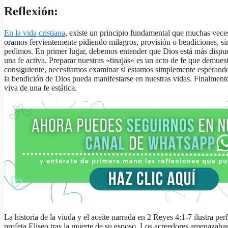
Reflexión:
En la vida cristiana
, existe un principio fundamental que muchas veces
oramos fervientemente pidiendo milagros, provisión o bendiciones, si
pedimos. En primer lugar, debemos entender que Dios está más dispuest
una fe activa. Preparar nuestras «tinajas» es un acto de fe que demue
consiguiente, necesitamos examinar si estamos simplemente esperand
la bendición de Dios pueda manifestarse en nuestras vidas. Finalmente,
viva de una fe estática.
La historia de la viuda y el aceite narrada en 2 Reyes 4:1-7 ilustra p
profeta Eliseo tras la muerte de su esposo. Los acreedores amenazaban