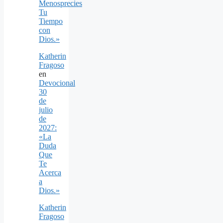
Menosprecies
Tu
Tiempo
con
Dios.»
Katherin
Fragoso
en
Devocional
30
de
julio
de
2027:
«La
Duda
Que
Te
Acerca
a
Dios.»
Katherin
Fragoso