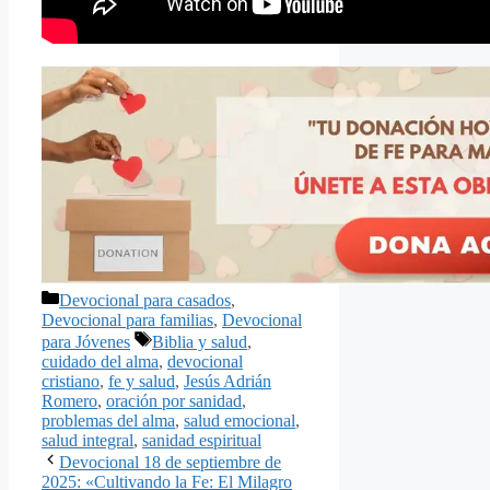
Categorías
Devocional para casados
,
Devocional para familias
,
Devocional
Etiquetas
para Jóvenes
Biblia y salud
,
cuidado del alma
,
devocional
cristiano
,
fe y salud
,
Jesús Adrián
Romero
,
oración por sanidad
,
problemas del alma
,
salud emocional
,
salud integral
,
sanidad espiritual
Devocional 18 de septiembre de
2025: «Cultivando la Fe: El Milagro