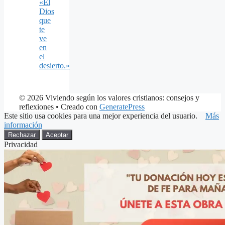
«El
Dios
que
te
ve
en
el
desierto.»
© 2026 Viviendo según los valores cristianos: consejos y
reflexiones
• Creado con
GeneratePress
Este sitio usa cookies para una mejor experiencia del usuario.
Más
información
Rechazar
Aceptar
Privacidad