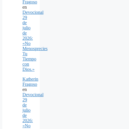
Fragoso
en
Devocional
29
de
julio
de
2026:
«No
Menosprecies
Tu
Tiempo
con
Dios.»
Katherin
Fragoso
en
Devocional
29
de
julio
de
2026:
«No