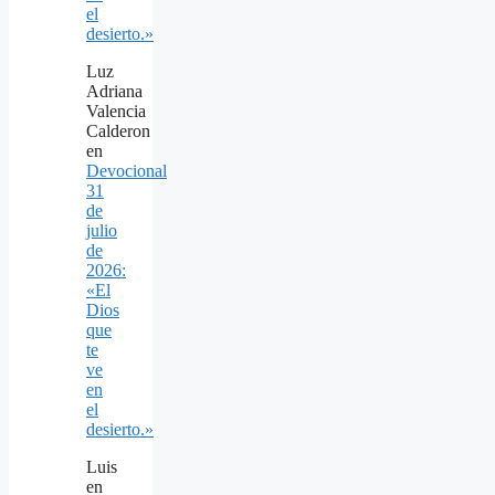
el
desierto.»
Luz
Adriana
Valencia
Calderon
en
Devocional
31
de
julio
de
2026:
«El
Dios
que
te
ve
en
el
desierto.»
Luis
en