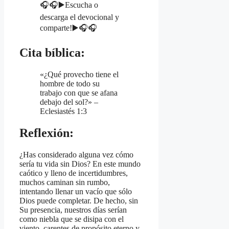
🎧🎧▶️Escucha o
descarga el devocional y
comparte!▶️🎧🎧
Cita bíblica:
«¿Qué provecho tiene el
hombre de todo su
trabajo con que se afana
debajo del sol?» –
Eclesiastés 1:3
Reflexión:
¿Has considerado alguna vez cómo
sería tu vida sin Dios? En este mundo
caótico y lleno de incertidumbres,
muchos caminan sin rumbo,
intentando llenar un vacío que sólo
Dios puede completar. De hecho, sin
Su presencia, nuestros días serían
como niebla que se disipa con el
viento, carentes de propósito eterno y