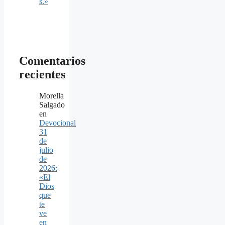
s.»
Comentarios
recientes
Morella
Salgado
en
Devocional
31
de
julio
de
2026:
«El
Dios
que
te
ve
en