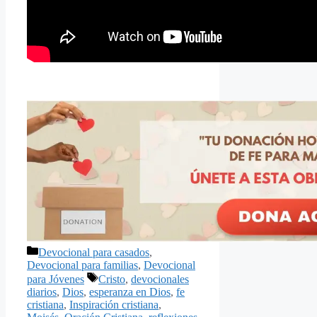
Categorías
Devocional para casados
,
Devocional para familias
,
Devocional
Etiquetas
para Jóvenes
Cristo
,
devocionales
diarios
,
Dios
,
esperanza en Dios
,
fe
cristiana
,
Inspiración cristiana
,