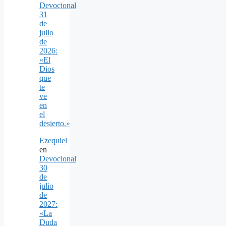
Devocional
31
de
julio
de
2026:
«El
Dios
que
te
ve
en
el
desierto.»
Ezequiel
en
Devocional
30
de
julio
de
2027:
«La
Duda