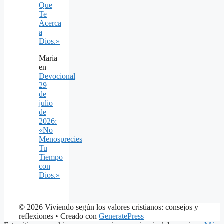
Que
Te
Acerca
a
Dios.»
Maria
en
Devocional
29
de
julio
de
2026:
«No
Menosprecies
Tu
Tiempo
con
Dios.»
© 2026 Viviendo según los valores cristianos: consejos y
reflexiones
• Creado con
GeneratePress