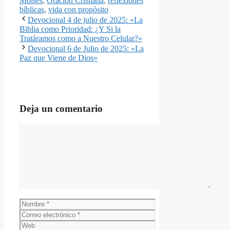
Moisés
,
Oración Cristiana
,
reflexiones
bíblicas
,
vida con propósito
Devocional 4 de julio de 2025: «La
Biblia como Prioridad: ¿Y Si la
Tratáramos como a Nuestro Celular?»
Devocional 6 de Julio de 2025: «La
Paz que Viene de Dios»
Deja un comentario
Comentario
Nombre
Correo
electrónico
Web