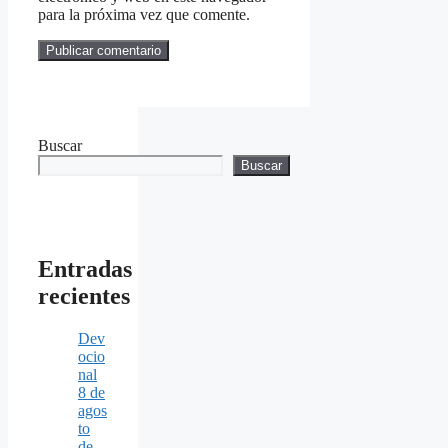
para la próxima vez que comente.
Buscar
Buscar
Entradas
recientes
Dev
ocio
nal
8 de
agos
to
de