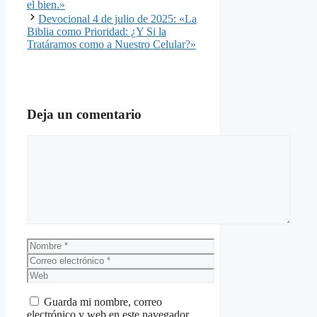
el bien.»
Devocional 4 de julio de 2025: «La
Biblia como Prioridad: ¿Y Si la
Tratáramos como a Nuestro Celular?»
Deja un comentario
Comentario
Nombre
Correo
electrónico
Web
Guarda mi nombre, correo
electrónico y web en este navegador