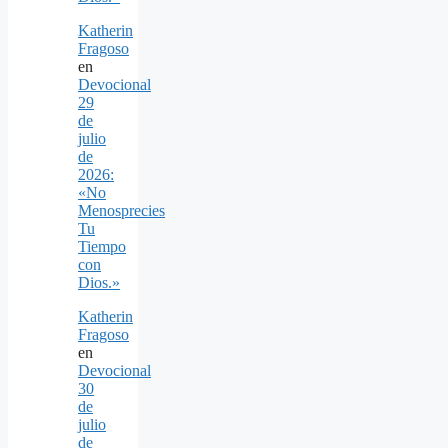
Katherin
Fragoso
en
Devocional
29
de
julio
de
2026:
«No
Menosprecies
Tu
Tiempo
con
Dios.»
Katherin
Fragoso
en
Devocional
30
de
julio
de