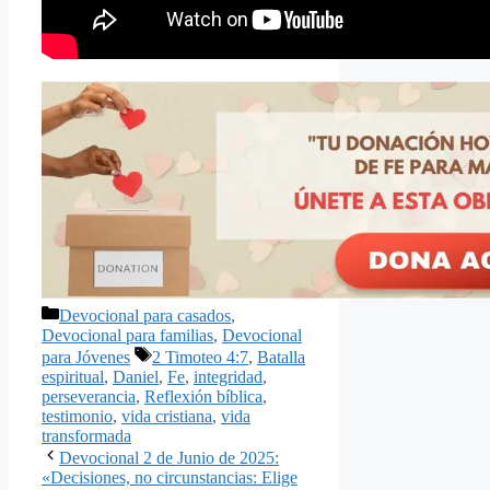
Categorías
Devocional para casados
,
Devocional para familias
,
Devocional
Etiquetas
para Jóvenes
2 Timoteo 4:7
,
Batalla
espiritual
,
Daniel
,
Fe
,
integridad
,
perseverancia
,
Reflexión bíblica
,
testimonio
,
vida cristiana
,
vida
transformada
Devocional 2 de Junio de 2025:
«Decisiones, no circunstancias: Elige