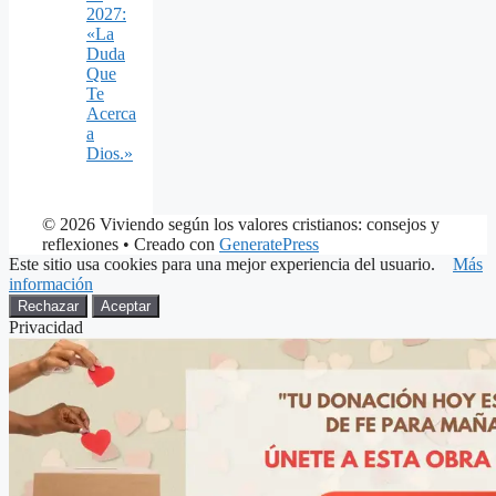
2027:
«La
Duda
Que
Te
Acerca
a
Dios.»
© 2026 Viviendo según los valores cristianos: consejos y
reflexiones
• Creado con
GeneratePress
Este sitio usa cookies para una mejor experiencia del usuario.
Más
información
Rechazar
Aceptar
Privacidad