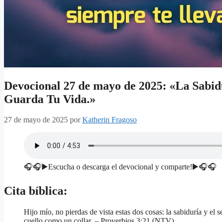
Devocional 27 de mayo de 2025: «La Sabid
Guarda Tu Vida.»
27 de mayo de 2025
por
Katherin Fragoso
🎧🎧▶️Escucha o descarga el devocional y comparte!▶️🎧🎧
Cita bíblica:
Hijo mío, no pierdas de vista estas dos cosas: la sabiduría y el 
cuello como un collar. – Proverbios 3:21 (NTV)