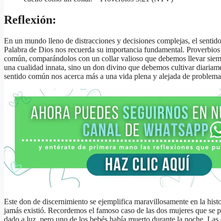
Reflexión:
En un mundo lleno de distracciones y decisiones complejas, el sentid
Palabra de Dios nos recuerda su importancia fundamental. Proverbios 3
común, comparándolos con un collar valioso que debemos llevar siem
una cualidad innata, sino un don divino que debemos cultivar diariam
sentido común nos acerca más a una vida plena y alejada de problema
Este don de discernimiento se ejemplifica maravillosamente en la hist
jamás existió. Recordemos el famoso caso de las dos mujeres que se 
dado a luz, pero uno de los bebés había muerto durante la noche. Las