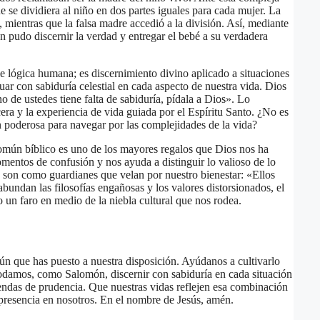
 se dividiera al niño en dos partes iguales para cada mujer. La
 mientras que la falsa madre accedió a la división. Así, mediante
 pudo discernir la verdad y entregar el bebé a su verdadera
le lógica humana; es discernimiento divino aplicado a situaciones
tuar con sabiduría celestial en cada aspecto de nuestra vida. Dios
o de ustedes tiene falta de sabiduría, pídala a Dios». Lo
cera y la experiencia de vida guiada por el Espíritu Santo. ¿No es
 poderosa para navegar por las complejidades de la vida?
mún bíblico es uno de los mayores regalos que Dios nos ha
mentos de confusión y nos ayuda a distinguir lo valioso de lo
n son como guardianes que velan por nuestro bienestar: «Ellos
bundan las filosofías engañosas y los valores distorsionados, el
un faro en medio de la niebla cultural que nos rodea.
ún que has puesto a nuestra disposición. Ayúdanos a cultivarlo
 podamos, como Salomón, discernir con sabiduría en cada situación
endas de prudencia. Que nuestras vidas reflejen esa combinación
 presencia en nosotros. En el nombre de Jesús, amén.