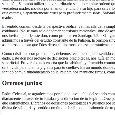
situación, Salomón utilizó su extraordinario sentido común: ordenó que
verdadera madre, movida por el amor, renunció a su hijo para salvarlo,
esta estrategia aparentemente cruel pero profundamente sabia, Salomón
madre.
El sentido común, desde la perspectiva bíblica, va más allá de la simp
cotidianas. No se trata solo de tomar decisiones racionales, sino de ac
nos invita a pedirle este don, como promete en Santiago 1:5: «Si algun
adquirimos a través del estudio constante de la Palabra, la oración sin
asombroso pensar que Dios desea equiparnos con esta herramienta tan
Como cristianos comprometidos, debemos reconocer que el sentido co
dado. Este don nos protege de decisiones precipitadas, nos guía en mo
superficial. Proverbios nos enseña que la sabiduría y el sentido comú
serán vida para tu alma y gracia para tu cuello». En un mundo donde a
sentido común fundamentado en la Palabra nos mantiene firmes, como 
Oremos juntos:
Padre Celestial, te agradecemos por el don invaluable del sentido com
diariamente a través de tu Palabra y la dirección de tu Espíritu. Que
que enfrentemos. Líbranos de decisiones precipitadas y guíanos por s
divina de sabiduría y sentido común que brilla como testimonio de tu