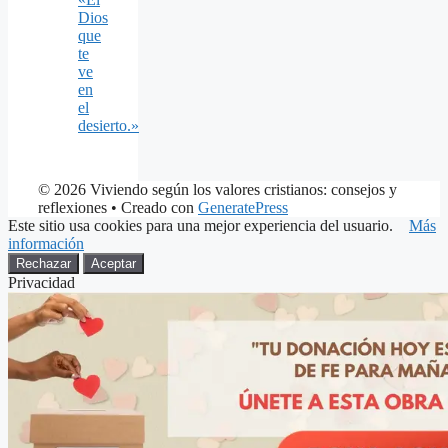
Dios
que
te
ve
en
el
desierto.»
© 2026 Viviendo según los valores cristianos: consejos y
reflexiones
• Creado con
GeneratePress
Este sitio usa cookies para una mejor experiencia del usuario.
Más
información
Rechazar
Aceptar
Privacidad