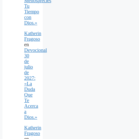
Menosprecies
Tu
Tiempo
con
Dios.»
Katherin
Fragoso
en
Devocional
30
de
julio
de
2027:
«La
Duda
Que
Te
Acerca
a
Dios.»
Katherin
Fragoso
en