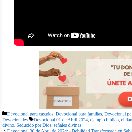
Categorías
Devocional para casados
,
Devocional para familias
,
Devocional pa
Etiquetas
Devocionales
Devocional 01 de Abril 2024
,
ejemplo bíblico
,
el ll
divino
,
Seducido por Dios
,
señales divinas
Devocional 30 de Abril de 2024: «Debilidad Transformada en Sabi