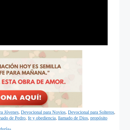
ra Jóvenes
,
Devocional para Novios
,
Devocional para Solteros
,
amado de Pedro
,
fe y obediencia
,
llamado de Dios
,
propósito
duría»