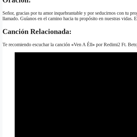
Oración:
Señor, gracias por tu amor inquebrantable y por seducirnos con tu pro
llamado. Guíanos en el camino hacia tu propósito en nuestras vidas.
Canción Relacionada:
Te recomiendo escuchar la canción
«
Ven A Éll
»
por Redimi2 Ft. Bets