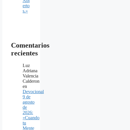
Abi
erto
s.»
Comentarios
recientes
Luz
Adriana
Valencia
Calderon
en
Devocional
9 de
agosto
de
2026:
«Cuando
tu
Mente