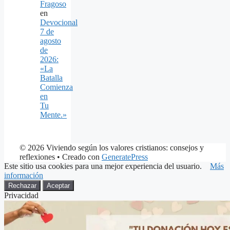
Fragoso
en
Devocional
7 de
agosto
de
2026:
«La
Batalla
Comienza
en
Tu
Mente.»
© 2026 Viviendo según los valores cristianos: consejos y
reflexiones
• Creado con
GeneratePress
Este sitio usa cookies para una mejor experiencia del usuario.
Más
información
Rechazar
Aceptar
Privacidad