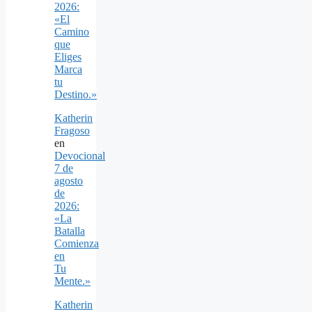
2026:
«El
Camino
que
Eliges
Marca
tu
Destino.»
Katherin
Fragoso
en
Devocional
7 de
agosto
de
2026:
«La
Batalla
Comienza
en
Tu
Mente.»
Katherin