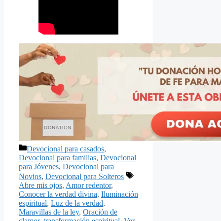
Categorías
Devocional para casados
,
Devocional para familias
,
Devocional
para Jóvenes
,
Devocional para
Etiquetas
Novios
,
Devocional para Solteros
Abre mis ojos
,
Amor redentor
,
Conocer la verdad divina
,
Iluminación
espiritual
,
Luz de la verdad
,
Maravillas de la ley
,
Oración de
clamor
,
transformación espiritual
,
Ver