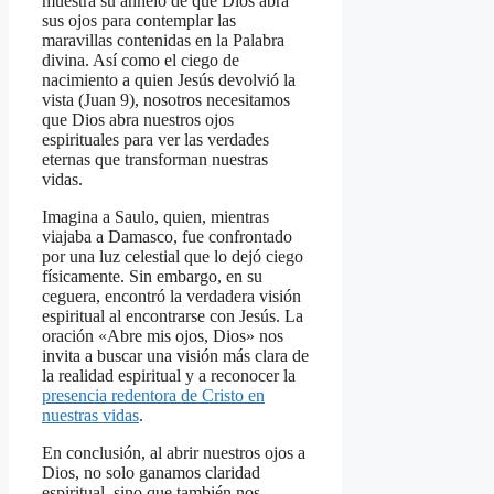
muestra su anhelo de que Dios abra
sus ojos para contemplar las
maravillas contenidas en la Palabra
divina. Así como el ciego de
nacimiento a quien Jesús devolvió la
vista (Juan 9), nosotros necesitamos
que Dios abra nuestros ojos
espirituales para ver las verdades
eternas que transforman nuestras
vidas.
Imagina a Saulo, quien, mientras
viajaba a Damasco, fue confrontado
por una luz celestial que lo dejó ciego
físicamente. Sin embargo, en su
ceguera, encontró la verdadera visión
espiritual al encontrarse con Jesús. La
oración «Abre mis ojos, Dios» nos
invita a buscar una visión más clara de
la realidad espiritual y a reconocer la
presencia redentora de Cristo en
nuestras vidas
.
En conclusión, al abrir nuestros ojos a
Dios, no solo ganamos claridad
espiritual, sino que también nos