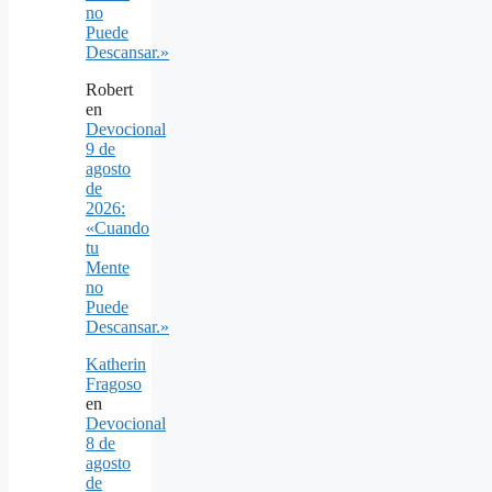
no
Puede
Descansar.»
Robert
en
Devocional
9 de
agosto
de
2026:
«Cuando
tu
Mente
no
Puede
Descansar.»
Katherin
Fragoso
en
Devocional
8 de
agosto
de