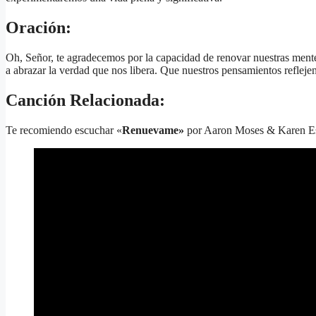
Oración:
Oh, Señor, te agradecemos por la capacidad de renovar nuestras ment
a abrazar la verdad que nos libera. Que nuestros pensamientos refleje
Canción Relacionada:
Te recomiendo escuchar «
Renuevame»
por Aaron Moses & Karen E