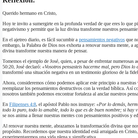
Reflexión:
Querido hermano en Cristo,
Hoy te invito a sumergirte en la profunda verdad de que eres lo que p
negativismo y permitir que la luz divina transforme nuestros pensamie
En el ajetreo diario, es fácil sucumbir a
pensamientos negativos
que no
embargo, la Palabra de Dios nos exhorta a renovar nuestra mente, a ap
divina transforme nuestra manera de pensar.
Tomemos el ejemplo de José, quien, a pesar de enfrentar numerosas 
50:20, José declaró:
«Vosotros pensasteis hacerme mal, pero Dios lo 
transformó una situación negativa en un testimonio glorioso de la fide
Ahora, consideremos cómo podemos aplicar este principio a nuestras vi
reemplazar los pensamientos destructivos con la verdad bíblica. Así c
nosotros también podemos encontrar fortaleza al anclar nuestros pens
En
Filipenses 4:8
, el apóstol Pablo nos instruye:
«Por lo demás, herman
todo lo puro, todo lo amable, todo lo que es de buen nombre; si hay v
se nos anima a llenar nuestras mentes con pensamientos positivos y ed
Al renovar nuestra mente, abrazamos la transformación divina que nos
propósito. Recordemos que nuestra identidad está arraigada en Cristo,
experimentaremos una vida plena y significativa.