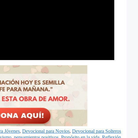
ra Jóvenes
,
Devocional para Novios
,
Devocional para Solteros
ivismo
,
pensamientos positivos
,
Propósito en la vida
,
Reflexión