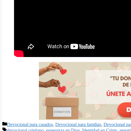
Categorías
Devocional para casados
,
Devocional para familias
,
Devocional pa
Etiquetas
devocional cristiano
,
esperanza en Dios
,
Identidad en Cristo
,
negat