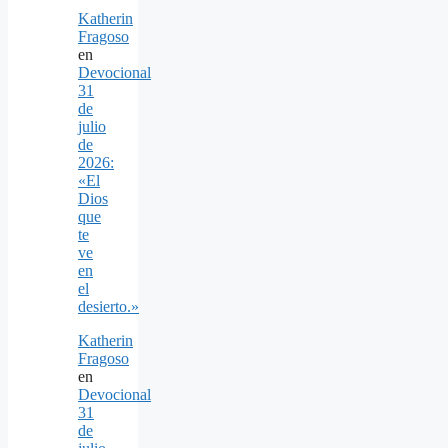
Katherin
Fragoso
en
Devocional
31
de
julio
de
2026:
«El
Dios
que
te
ve
en
el
desierto.»
Katherin
Fragoso
en
Devocional
31
de