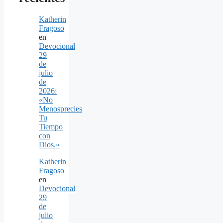
Katherin
Fragoso
en
Devocional
29
de
julio
de
2026:
«No
Menosprecies
Tu
Tiempo
con
Dios.»
Katherin
Fragoso
en
Devocional
29
de
julio