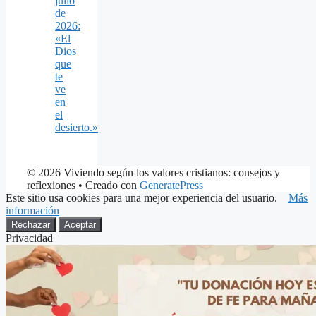
julio
de
2026:
«El
Dios
que
te
ve
en
el
desierto.»
© 2026 Viviendo según los valores cristianos: consejos y
reflexiones
• Creado con
GeneratePress
Este sitio usa cookies para una mejor experiencia del usuario.
Más
información
Rechazar
Aceptar
Privacidad