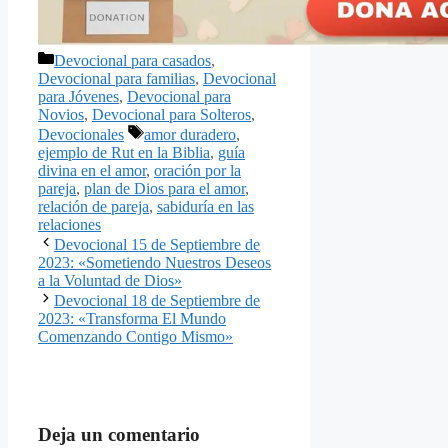
Categorías
Devocional para casados
,
Devocional para familias
,
Devocional
para Jóvenes
,
Devocional para
Novios
,
Devocional para Solteros
,
Etiquetas
Devocionales
amor duradero
,
ejemplo de Rut en la Biblia
,
guía
divina en el amor
,
oración por la
pareja
,
plan de Dios para el amor
,
relación de pareja
,
sabiduría en las
relaciones
Devocional 15 de Septiembre de
2023: «Sometiendo Nuestros Deseos
a la Voluntad de Dios»
Devocional 18 de Septiembre de
2023: «Transforma El Mundo
Comenzando Contigo Mismo»
Deja un comentario