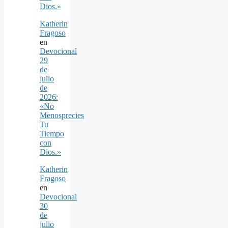
Dios.»
Katherin
Fragoso
en
Devocional
29
de
julio
de
2026:
«No
Menosprecies
Tu
Tiempo
con
Dios.»
Katherin
Fragoso
en
Devocional
30
de
julio