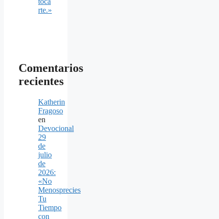
toca
rte.»
Comentarios
recientes
Katherin
Fragoso
en
Devocional
29
de
julio
de
2026:
«No
Menosprecies
Tu
Tiempo
con