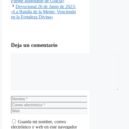
Fuente Inagotable de Gracia»
Devocional 26 de Junio de 2023:
«La Batalla de la Mente: Venciendo
en la Fortaleza Divina»
Deja un comentario
Comentario
Nombre
Correo
electrónico
Web
Guarda mi nombre, correo
electrónico y web en este navegador