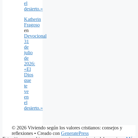
el
desierto.»
Katherin
Fragoso
en
Devocional
31
de
julio
de
2026:
«El
Dios
que
te
ve
en
el
desierto.»
© 2026 Viviendo según los valores cristianos: consejos y
reflexiones
• Creado con
GeneratePress