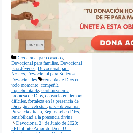
Categorías
Devocional para casados
,
Devocional para familias
,
Devocional
para Jóvenes
,
Devocional para
Novios
,
Devocional para Solteros
,
Etiquetas
Devocionales
cercanía de Dios en
todo momento
,
compañía
inquebrantable
,
confianza en la
promesa de Dios
,
consuelo en tiempos
difíciles
,
fortaleza en la presencia de
Dios
,
guía celestial
,
paz sobrenatural
,
Presencia divina
,
Seguridad en Dios
,
sensibilidad a la presencia divina
Devocional 24 de Junio de 2023:
«El Infinito Amor de Dios: Una