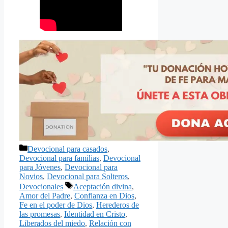
Categorías
Devocional para casados
,
Devocional para familias
,
Devocional
para Jóvenes
,
Devocional para
Novios
,
Devocional para Solteros
,
Etiquetas
Devocionales
Aceptación divina
,
Amor del Padre
,
Confianza en Dios
,
Fe en el poder de Dios
,
Herederos de
las promesas
,
Identidad en Cristo
,
Liberados del miedo
,
Relación con