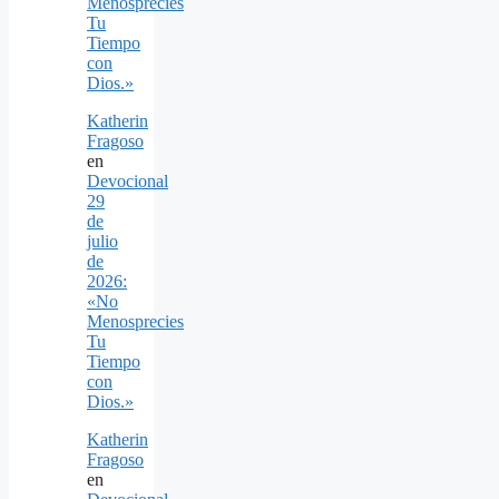
Menosprecies
Tu
Tiempo
con
Dios.»
Katherin
Fragoso
en
Devocional
29
de
julio
de
2026:
«No
Menosprecies
Tu
Tiempo
con
Dios.»
Katherin
Fragoso
en