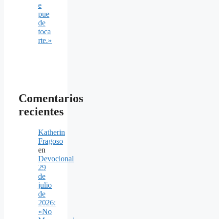
e
pue
de
toca
rte.»
Comentarios
recientes
Katherin
Fragoso
en
Devocional
29
de
julio
de
2026:
«No