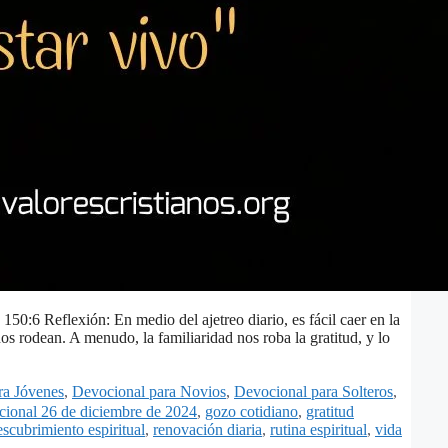
150:6 Reflexión: En medio del ajetreo diario, es fácil caer en la
os rodean. A menudo, la familiaridad nos roba la gratitud, y lo
ra Jóvenes
,
Devocional para Novios
,
Devocional para Solteros
,
ional 26 de diciembre de 2024
,
gozo cotidiano
,
gratitud
escubrimiento espiritual
,
renovación diaria
,
rutina espiritual
,
vida