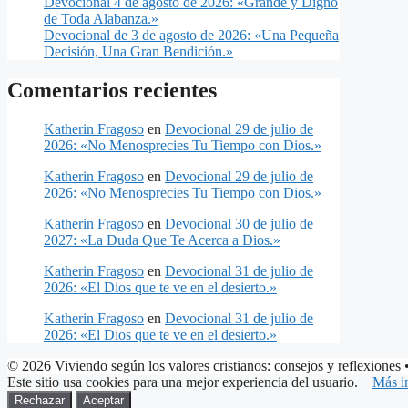
Devocional 4 de agosto de 2026: «Grande y Digno
de Toda Alabanza.»
Devocional de 3 de agosto de 2026: «Una Pequeña
Decisión, Una Gran Bendición.»
Comentarios recientes
Katherin Fragoso
en
Devocional 29 de julio de
2026: «No Menosprecies Tu Tiempo con Dios.»
Katherin Fragoso
en
Devocional 29 de julio de
2026: «No Menosprecies Tu Tiempo con Dios.»
Katherin Fragoso
en
Devocional 30 de julio de
2027: «La Duda Que Te Acerca a Dios.»
Katherin Fragoso
en
Devocional 31 de julio de
2026: «El Dios que te ve en el desierto.»
Katherin Fragoso
en
Devocional 31 de julio de
2026: «El Dios que te ve en el desierto.»
© 2026 Viviendo según los valores cristianos: consejos y reflexiones
•
Este sitio usa cookies para una mejor experiencia del usuario.
Más i
Rechazar
Aceptar