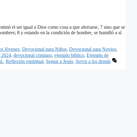
estimó el ser igual a Dios como cosa a que aferrarse, 7 sino que se
ombres; 8 y estando en la condición de hombre, se humilló a sí
ra Jóvenes
,
Devocional para Niños
,
Devocional para Novios
,
e 2024
,
devocional cristiano
,
ejemplo bíblico
,
Ejemplo de
d.
,
Reflexión espiritual
,
Seguir a Jesús
,
Servir a los demás