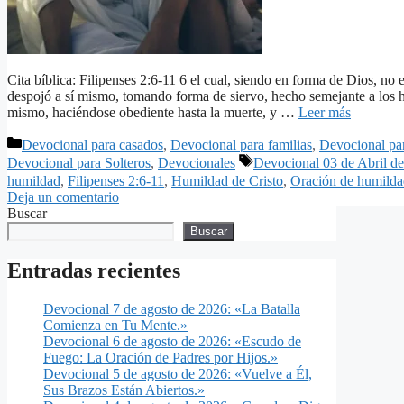
Cita bíblica: Filipenses 2:6-11 6 el cual, siendo en forma de Dios, no 
despojó a sí mismo, tomando forma de siervo, hecho semejante a los h
mismo, haciéndose obediente hasta la muerte, y …
Leer más
Categorías
Devocional para casados
,
Devocional para familias
,
Devocional pa
Etiquetas
Devocional para Solteros
,
Devocionales
Devocional 03 de Abril d
humildad
,
Filipenses 2:6-11
,
Humildad de Cristo
,
Oración de humilda
Deja un comentario
Buscar
Buscar
Entradas recientes
Devocional 7 de agosto de 2026: «La Batalla
Comienza en Tu Mente.»
Devocional 6 de agosto de 2026: «Escudo de
Fuego: La Oración de Padres por Hijos.»
Devocional 5 de agosto de 2026: «Vuelve a Él,
Sus Brazos Están Abiertos.»