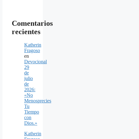
Comentarios
recientes
Katherin
Fragoso
en
Devocional
29
de
julio
de
2026:
«No
Menosprecies
Tu
Tiempo
con
Dios.»
Katherin