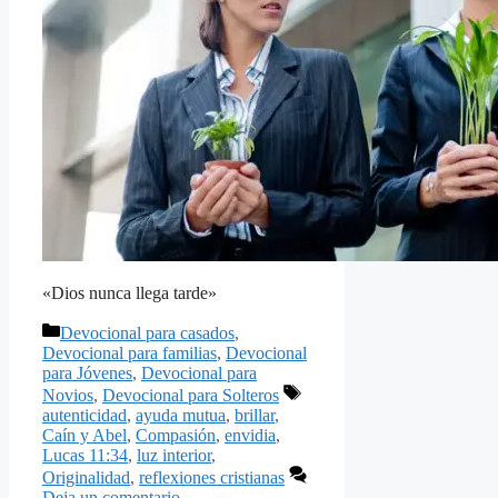
«Dios nunca llega tarde»
Categorías
Devocional para casados
,
Devocional para familias
,
Devocional
para Jóvenes
,
Devocional para
Etiquetas
Novios
,
Devocional para Solteros
autenticidad
,
ayuda mutua
,
brillar
,
Caín y Abel
,
Compasión
,
envidia
,
Lucas 11:34
,
luz interior
,
Originalidad
,
reflexiones cristianas
Deja un comentario