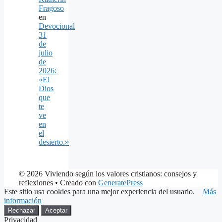
Fragoso
en
Devocional
31
de
julio
de
2026:
«El
Dios
que
te
ve
en
el
desierto.»
© 2026 Viviendo según los valores cristianos: consejos y
reflexiones
• Creado con
GeneratePress
Este sitio usa cookies para una mejor experiencia del usuario.
Más
información
Rechazar
Aceptar
Privacidad