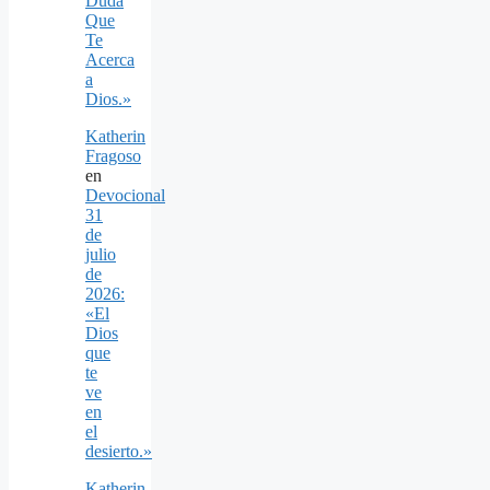
Duda
Que
Te
Acerca
a
Dios.»
Katherin
Fragoso
en
Devocional
31
de
julio
de
2026:
«El
Dios
que
te
ve
en
el
desierto.»
Katherin