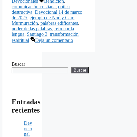
Etiquetas
Devocionales
Bendición
,
comunicación cristiana
,
crítica
destructiva
,
Devocional 14 de marzo
de 2025
,
ejemplo de Noé y Cam
,
Murmuración
,
palabras edificantes
,
poder de las palabras
,
refrenar la
lengua
,
Santiago 3
,
transformación
espiritual
Deja un comentario
Buscar
Buscar
Entradas
recientes
Dev
ocio
nal