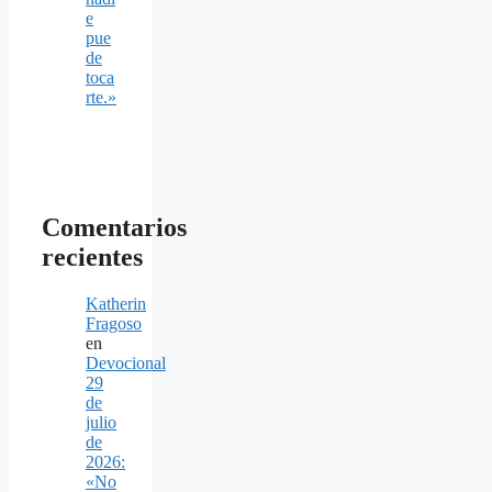
e
pue
de
toca
rte.»
Comentarios
recientes
Katherin
Fragoso
en
Devocional
29
de
julio
de
2026:
«No