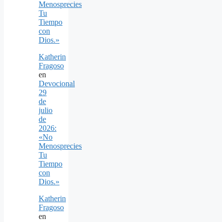
Menosprecies
Tu
Tiempo
con
Dios.»
Katherin
Fragoso
en
Devocional
29
de
julio
de
2026:
«No
Menosprecies
Tu
Tiempo
con
Dios.»
Katherin
Fragoso
en