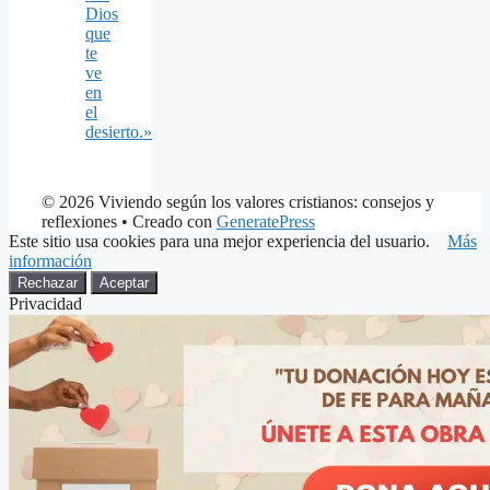
Dios
que
te
ve
en
el
desierto.»
© 2026 Viviendo según los valores cristianos: consejos y
reflexiones
• Creado con
GeneratePress
Este sitio usa cookies para una mejor experiencia del usuario.
Más
información
Rechazar
Aceptar
Privacidad