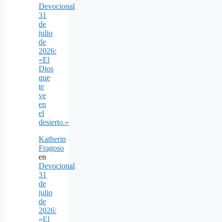
Devocional
31
de
julio
de
2026:
«El
Dios
que
te
ve
en
el
desierto.»
Katherin
Fragoso
en
Devocional
31
de
julio
de
2026:
«El