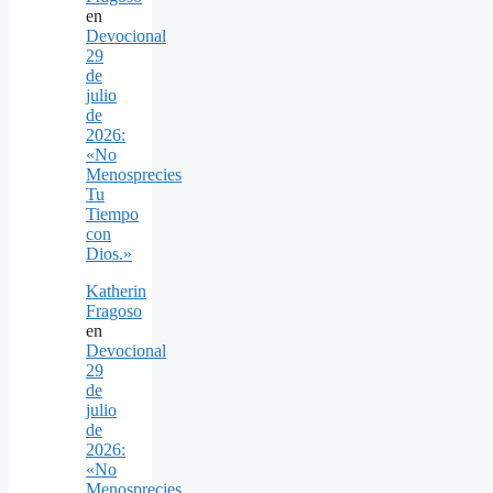
en
Devocional
29
de
julio
de
2026:
«No
Menosprecies
Tu
Tiempo
con
Dios.»
Katherin
Fragoso
en
Devocional
29
de
julio
de
2026:
«No
Menosprecies