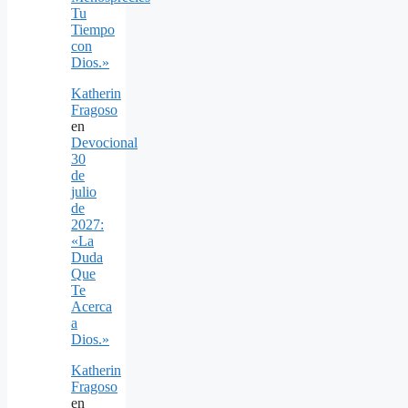
Tu
Tiempo
con
Dios.»
Katherin
Fragoso
en
Devocional
30
de
julio
de
2027:
«La
Duda
Que
Te
Acerca
a
Dios.»
Katherin
Fragoso
en