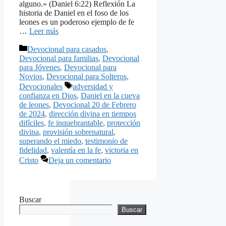
alguno.» (Daniel 6:22) Reflexión La
historia de Daniel en el foso de los
leones es un poderoso ejemplo de fe
…
Leer más
Categorías
Devocional para casados
,
Devocional para familias
,
Devocional
para Jóvenes
,
Devocional para
Novios
,
Devocional para Solteros
,
Etiquetas
Devocionales
adversidad y
confianza en Dios
,
Daniel en la cueva
de leones
,
Devocional 20 de Febrero
de 2024
,
dirección divina en tiempos
difíciles
,
fe inquebrantable
,
protección
divina
,
provisión sobrenatural
,
superando el miedo
,
testimonio de
fidelidad
,
valentía en la fe
,
victoria en
Cristo
Deja un comentario
Buscar
Buscar