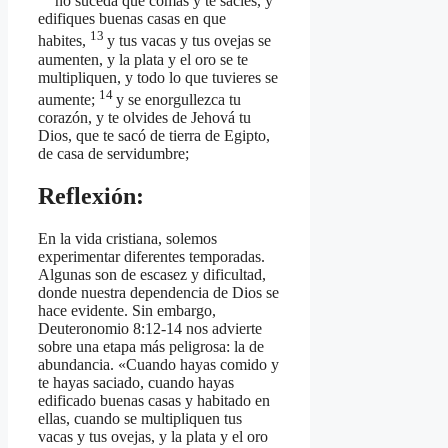
no suceda que comas y te sacies, y
edifiques buenas casas en que
13
habites,
y tus vacas y tus ovejas se
aumenten, y la plata y el oro se te
multipliquen, y todo lo que tuvieres se
14
aumente;
y se enorgullezca tu
corazón, y te olvides de Jehová tu
Dios, que te sacó de tierra de Egipto,
de casa de servidumbre;
Reflexión:
En la vida cristiana, solemos
experimentar diferentes temporadas.
Algunas son de escasez y dificultad,
donde nuestra dependencia de Dios se
hace evidente. Sin embargo,
Deuteronomio 8:12-14 nos advierte
sobre una etapa más peligrosa: la de
abundancia. «Cuando hayas comido y
te hayas saciado, cuando hayas
edificado buenas casas y habitado en
ellas, cuando se multipliquen tus
vacas y tus ovejas, y la plata y el oro