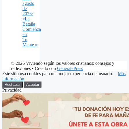
agosto
de
2026:
«La
Batalla
Comienza
en
Tu
Mente.»
© 2026 Viviendo según los valores cristianos: consejos y
reflexiones
• Creado con
GeneratePress
Este sitio usa cookies para una mejor experiencia del usuario.
Más
información
Rechazar
Aceptar
Privacidad