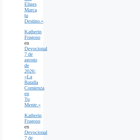
Eliges
Marca
tu
Destino.»
Katherin
Fragoso
en
Devocional
7 de
agosto
de
2026:
«La
Batalla
Comienza
en
Tu
Mente.»
Katherin
Fragoso
en
Devocional
7 de