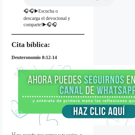
🎧🎧▶️Escucha o
descarga el devocional y
comparte!▶️🎧🎧
Cita bíblica:
Deuteronomio 8:12-14
12