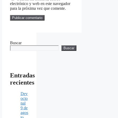
electrónico y web en este navegador
para la próxima vez que comente.
Buscar
Buscar
Entradas
recientes
Dev
ocio
nal
9 de
agos
to