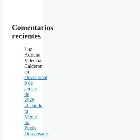
Comentarios
recientes
Luz
Adriana
Valencia
Calderon
en
Devocional
9 de
agosto
de
2026:
«Cuando
tu
Mente
no
Puede
Descansar.»