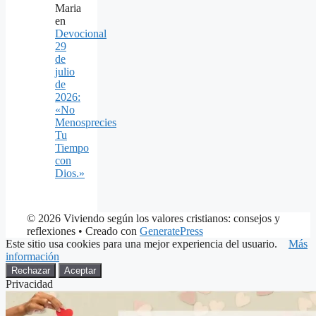
Maria
en
Devocional
29
de
julio
de
2026:
«No
Menosprecies
Tu
Tiempo
con
Dios.»
© 2026 Viviendo según los valores cristianos: consejos y
reflexiones
• Creado con
GeneratePress
Este sitio usa cookies para una mejor experiencia del usuario.
Más
información
Rechazar
Aceptar
Privacidad