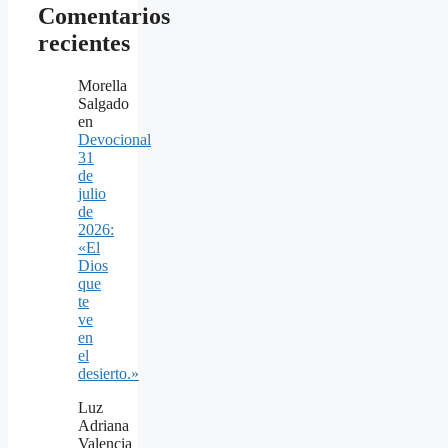
Comentarios
recientes
Morella
Salgado
en
Devocional
31
de
julio
de
2026:
«El
Dios
que
te
ve
en
el
desierto.»
Luz
Adriana
Valencia