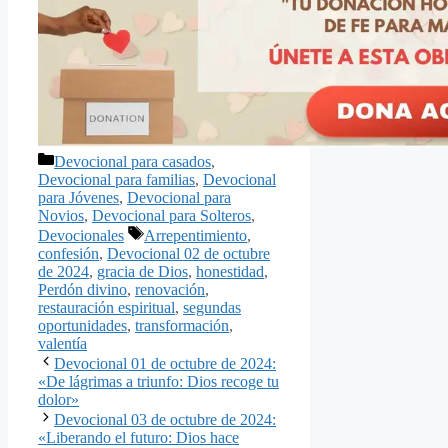
Categorías
Devocional para casados
,
Devocional para familias
,
Devocional
para Jóvenes
,
Devocional para
Novios
,
Devocional para Solteros
,
Etiquetas
Devocionales
Arrepentimiento
,
confesión
,
Devocional 02 de octubre
de 2024
,
gracia de Dios
,
honestidad
,
Perdón divino
,
renovación
,
restauración espiritual
,
segundas
oportunidades
,
transformación
,
valentía
Devocional 01 de octubre de 2024:
«De lágrimas a triunfo: Dios recoge tu
dolor»
Devocional 03 de octubre de 2024:
«Liberando el futuro: Dios hace