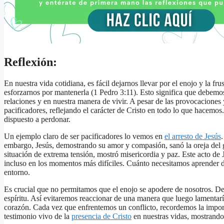
Reflexión:
En nuestra vida cotidiana, es fácil dejarnos llevar por el enojo y la fru
esforzarnos por mantenerla (1 Pedro 3:11). Esto significa que debemos
relaciones y en nuestra manera de vivir. A pesar de las provocaciones
pacificadores, reflejando el carácter de Cristo en todo lo que hacemo
dispuesto a perdonar.
Un ejemplo claro de ser pacificadores lo vemos en
el arresto de Jesús
embargo, Jesús, demostrando su amor y compasión, sanó la oreja del gu
situación de extrema tensión, mostró misericordia y paz. Este acto de
incluso en los momentos más difíciles. Cuánto necesitamos aprender d
entorno.
Es crucial que no permitamos que el enojo se apodere de nosotros. De
espíritu. Así evitaremos reaccionar de una manera que luego lamentaría
corazón. Cada vez que enfrentemos un conflicto, recordemos la import
testimonio vivo de la
presencia de Cristo
en nuestras vidas, mostrando