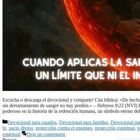
Escucha o descarga el devocional y comparte! Cita bíblica: «De hecho,
sin derramamiento de sangre no hay perdón.» – Hebreos 9:22 (NVI) Re
poderoso en la historia de la redención humana, un símbolo eterno de
Categorías
Devocional para casados
,
Devocional para familias
,
Devocional pa
fe
,
pacto divino
,
protección contra el enemigo
,
protección espiritual
,
p
espiritual
Deja un comentario
Buscar