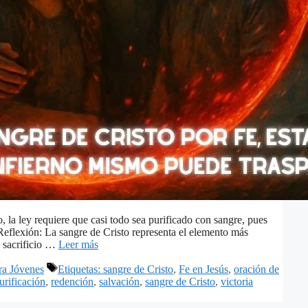
 la ley requiere que casi todo sea purificado con sangre, pues
flexión: La sangre de Cristo representa el elemento más
l sacrificio …
Leer más
Etiquetas
ra Jóvenes
Etiquetas: sangre de Cristo
,
Fe en Jesús
,
oración de
urificación
,
redención
,
salvación
,
sangre de Cristo
,
victoria